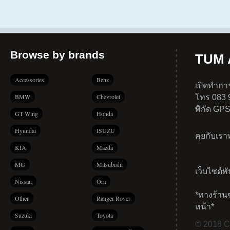
Browse by brands
TUM A
Accessories
Benz
เปิดทำการ
BMW
Chevrolet
โทร 083 
พิกัด GP
GT Wing
Honda
Hyundai
ISUZU
คุยกับเร
KIA
Mazda
MG
Mitsubishi
เว็บไซต์พ
Nissan
Ora
*ทางร้าน
Other
Ranger Rover
หน้า*
Suzuki
Toyota
© 2018 Co