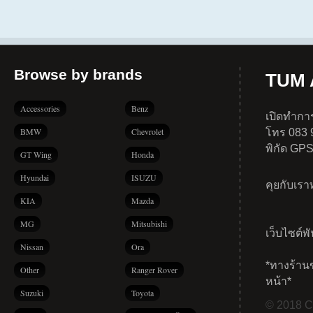
Browse by brands
TUM A
Accessories
Benz
เปิดทำการ
BMW
Chevrolet
โทร 083 
พิกัด GP
GT Wing
Honda
Hyundai
ISUZU
คุยกับเร
KIA
Mazda
MG
Mitsubishi
เว็บไซต์พ
Nissan
Ora
*ทางร้าน
Other
Ranger Rover
หน้า*
Suzuki
Toyota
© 2018 Co