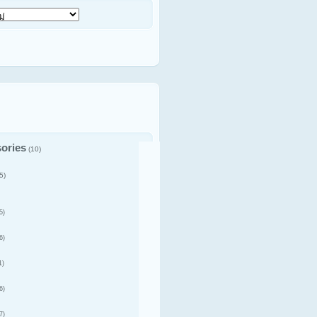
ories
(10)
5)
5)
6)
1)
6)
7)