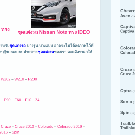
Chevro
Aveo
(17
Captiv
7 ทรง
Captiva
ชุดแต่งรถ Nissan Note ทรง IDEO
สำหรับ
ชุดแต่งรถ
บางรุ่น-บางแบบ อาจจะไม่ได้ลงภาพไว้ที่
Colora
 ID: @tumauto ฝ่ายขาย
ชุดแต่งรถ
ของเรา จะแจ้งราคาให้
Colorad
Cruze
(3
Cruze 2
–
W202
–
W210
–
R230
Optra
(1
–
E90
–
E60
–
F10
–
Z4
Sonic
(3
Spin
(10
Trailbl
–
Cruze
–
Cruze 2013
–
Colorado
–
Colorado 2016
–
Trailbla
 2016
–
Spin