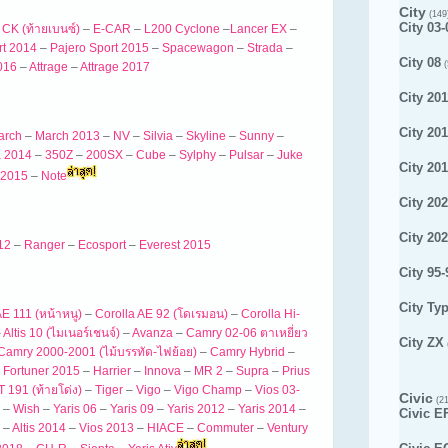
City
(149
City 03-
 CK (ท้ายเบนซ์)
–
E-CAR
–
L200 Cyclone
–
Lancer EX
–
rt 2014
–
Pajero Sport 2015
–
Spacewagon
–
Strada
–
City 08
(
016
–
Attrage
–
Attrage 2017
City 201
City 20
arch
–
March 2013
–
NV
–
Silvia
–
Skyline
–
Sunny
–
a 2014
–
350Z
–
200SX
–
Cube
–
Sylphy
–
Pulsar
–
Juke
City 20
l 2015
–
Note
City 20
City 20
12
–
Ranger
–
Ecosport
–
Everest 2015
City 95-
City Ty
AE 111 (หน้าหนู)
–
Corolla AE 92 (โดเรมอน)
–
Corolla Hi-
–
Altis 10 (ไมเนอร์เชนจ์)
–
Avanza
–
Camry 02-06 ตาเหยี่ยว
City ZX
Camry 2000-2001 (ไม้บรรทัด-ไฟย้อย)
–
Camry Hybrid
–
–
Fortuner 2015
–
Harrier
–
Innova
–
MR 2
–
Supra
–
Prius
T 191 (ท้ายโด่ง)
–
Tiger
–
Vigo
–
Vigo Champ
–
Vios 03-
Civic
(21
–
Wish
–
Yaris 06
–
Yaris 09
–
Yaris 2012
–
Yaris 2014
–
Civic E
–
Altis 2014
–
Vios 2013
–
HIACE
–
Commuter
–
Ventury