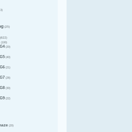
3)
ng
(25)
(622)
(100)
 G4
(20)
 G5
(40)
 G6
(21)
 G7
(26)
 G8
(30)
 G9
(22)
maze
(20)