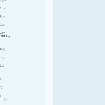
G
(45)
K
(35)
S
(36)
B
(43)
C
(27)
 2019
(5)
D
(68)
E
(7)
K
(1)
)
3)
)
18
(1)