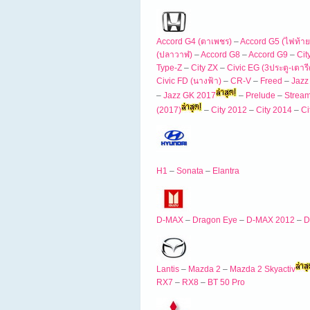
Accord G4 (ตาเพชร)
–
Accord G5 (ไฟท้าย
(ปลาวาฬ)
–
Accord G8
–
Accord G9
–
Cit
Type-Z
–
City ZX
–
Civic EG (3ประตู-เตารี
Civic FD (นางฟ้า)
–
CR-V
–
Freed
–
Jazz
–
Jazz GK 2017
–
Prelude
–
Stream
(2017)
–
City 2012
–
City 2014
–
Ci
H1
–
Sonata
–
Elantra
D-MAX
–
Dragon Eye
–
D-MAX 2012
–
D
Lantis
–
Mazda 2
–
Mazda 2 Skyactiv
RX7
–
RX8
–
BT 50 Pro