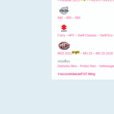
–
Fortuner 2015
–
REVO
–
REVO 
940
–
850
–
S60
Carry
–
APV
–
Swift Classsic
–
Swift Eco
MG5 2021
–
MG ZS
–
MG ZS 2020
รถรุ่นอื่นๆ
Daihutsu Mira
–
Proton Neo
–
Volkswage
รวมแบบสปอยเลอร์ GT Wing