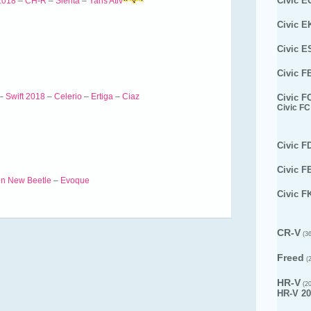
Civic E
2018
–
CH-R
–
Sienta
–
Yaris Ativ
Civic E
Civic E
Civic F
–
Swift 2018
–
Celerio
–
Ertiga
–
Ciaz
Civic F
Civic FC
Civic F
Civic F
n New Beetle
–
Evoque
Civic F
CR-V
(36
Freed
(2
HR-V
(20
HR-V 20