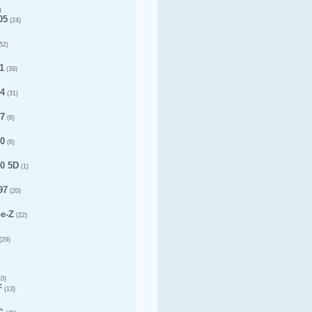
)
05
(24)
52)
1
(39)
14
(31)
17
(8)
20
(6)
20 5D
(1)
97
(20)
pe-Z
(22)
(29)
0)
F
(13)