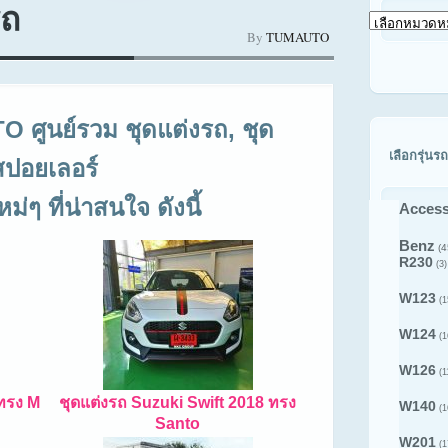
รถ
เลือก
By
TUMAUTO
ดู
สินค้า
ตาม
รุ่น
รถ
ศูนย์รวม ชุดแต่งรถ, ชุด
เลือกรุ่นรถ
 สปอยเลอร์
ๆ ที่น่าสนใจ ดังนี้
Access
Benz
(4
R230
(3)
W123
(1
W124
(1
W126
(1
 ทรง M
ชุดแต่งรถ Suzuki Swift 2018 ทรง
W140
(1
Santo
W201
(1