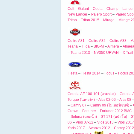
Colt
–
Galant
–
Cedia
–
Champ
–
Lancer
New Lancer
–
Pajero Sport
–
Pajero Spo
Triton
–
Triton 2015
–
Mirage
–
Mirage 2
Cefiro A31
–
Cefiro A32
–
Cefiro A33
–
M
Teana
–
Tiida
–
BIG-M
–
Almera
–
Almer
–
Teana 2013
–
NV350 URVAN
–
X Trai
Fiesta
–
Fiesta 2014
–
Focus
–
Focus 20
Corolla AE 100-101 (สามห่วง)
–
Corolla 
Torque (ไฮทอร์ค)
–
Altis 02-06
–
Altis 08
–
Camry 07
–
Camry 09 (ไมเนอร์เชนจ์)
–
Crown
–
Fortuner
–
Fortuner 2012 BMC
–
Soluna (หยดน้ำ)
–
ST 171 (หน้ายิ้ม)
–
S
06
–
Vios 07-12
–
Vios 2013
–
Vios 2017
Yaris 2017
–
Avanza 2012
–
Camry 2012