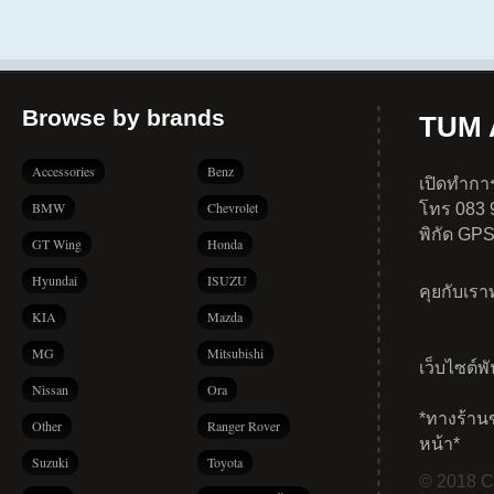
Browse by brands
TUM A
Accessories
Benz
เปิดทำการ
BMW
Chevrolet
โทร 083 
พิกัด GP
GT Wing
Honda
Hyundai
ISUZU
คุยกับเร
KIA
Mazda
MG
Mitsubishi
เว็บไซต์พ
Nissan
Ora
*ทางร้าน
Other
Ranger Rover
หน้า*
Suzuki
Toyota
© 2018 Co