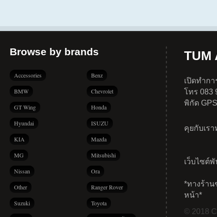
Browse by brands
TUM A
Accessories
Benz
เปิดทำการ
BMW
Chevrolet
โทร 083 
พิกัด GP
GT Wing
Honda
Hyundai
ISUZU
คุยกับเร
KIA
Mazda
MG
Mitsubishi
เว็บไซต์พ
Nissan
Ora
*ทางร้าน
Other
Ranger Rover
หน้า*
Suzuki
Toyota
© 2018 Co