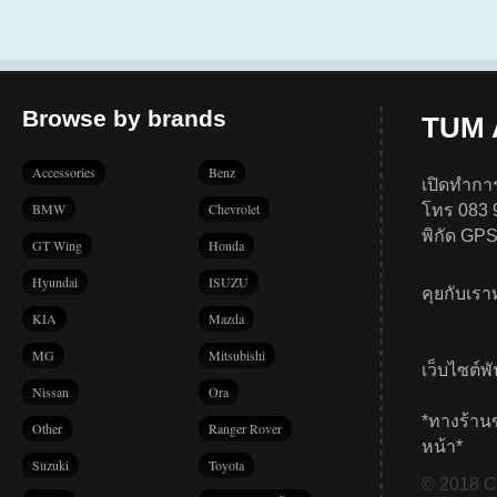
Browse by brands
TUM A
Accessories
Benz
เปิดทำการ
BMW
Chevrolet
โทร 083 
พิกัด GP
GT Wing
Honda
Hyundai
ISUZU
คุยกับเร
KIA
Mazda
MG
Mitsubishi
เว็บไซต์พ
Nissan
Ora
*ทางร้าน
Other
Ranger Rover
หน้า*
Suzuki
Toyota
© 2018 Co