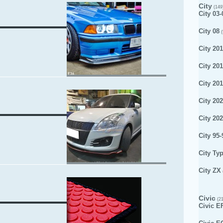
City
(149
City 03-
City 08
(
City 201
City 20
City 20
City 20
City 20
City 95-
City Ty
City ZX
Civic
(21
Civic E