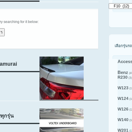
เลือก
ดู
สินค้า
try searching for it below:
ตาม
รุ่น
รถ
เลือกรุ่นรถ
Access
Samurai
Benz
(4
R230
(3)
W123
(1
W124
(1
W126
(1
ุกรุ่น
W140
(1
W201
(1