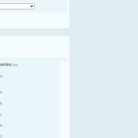
ories
(10)
5)
5)
6)
1)
6)
7)