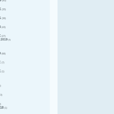
G
(45)
K
(35)
S
(36)
B
(43)
C
(27)
 2019
(5)
D
(68)
E
(7)
K
(1)
)
3)
)
18
(1)