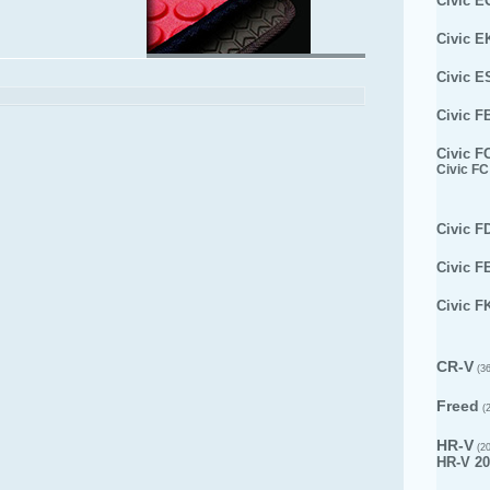
Civic E
Civic E
Civic E
Civic F
Civic F
Civic FC
Civic F
Civic F
Civic F
CR-V
(36
Freed
(2
HR-V
(20
HR-V 20