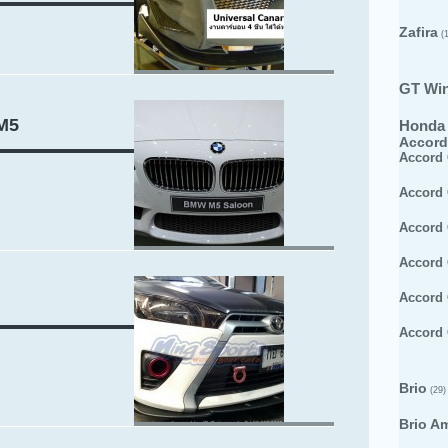
Zafira
(1
GT Wi
 M5
Honda
Accord
Accord
Accord
Accord
Accord
Accord
Accord
Brio
(29)
Brio A