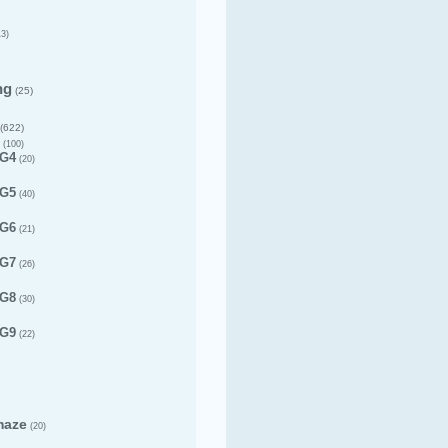
3)
ng
(25)
(622)
(100)
 G4
(20)
 G5
(40)
 G6
(21)
 G7
(26)
 G8
(30)
 G9
(22)
maze
(20)