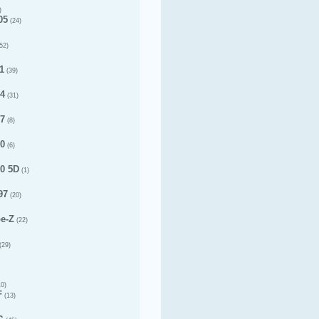
)
05
(24)
52)
1
(39)
14
(31)
17
(8)
20
(6)
20 5D
(1)
97
(20)
pe-Z
(22)
(29)
0)
F
(13)