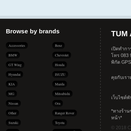
Browse by brands
TUM A
Accessories
Benz
เปิดทำการ
BMW
Chevrolet
โทร 083 
พิกัด GP
GT Wing
Honda
Hyundai
ISUZU
คุยกับเร
KIA
Mazda
MG
Mitsubishi
เว็บไซต์พ
Nissan
Ora
*ทางร้าน
Other
Ranger Rover
หน้า*
Suzuki
Toyota
© 2018 Co