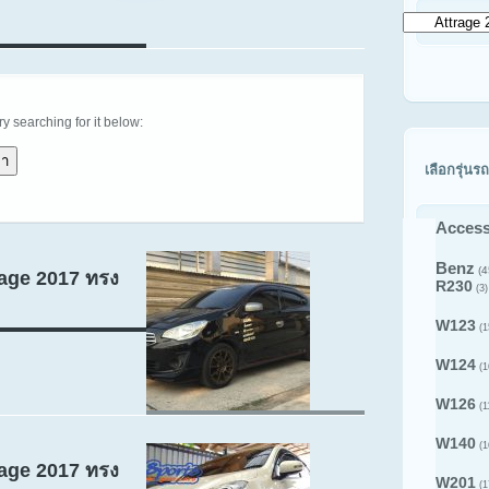
เลือก
ดู
สินค้า
ตาม
รุ่น
รถ
try searching for it below:
เลือกรุ่นรถ
Access
Benz
(4
rage 2017 ทรง
R230
(3)
W123
(1
W124
(1
W126
(1
W140
(1
rage 2017 ทรง
W201
(1