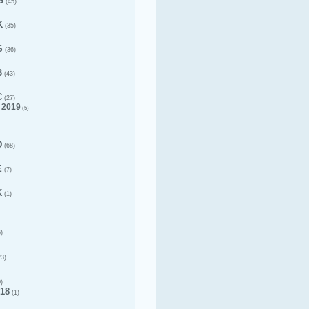
G
(45)
K
(35)
S
(36)
B
(43)
C
(27)
 2019
(5)
D
(68)
E
(7)
K
(1)
)
3)
)
18
(1)