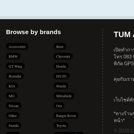
Browse by brands
TUM A
Accessories
Benz
เปิดทำการ
BMW
Chevrolet
โทร 083 
พิกัด GP
GT Wing
Honda
Hyundai
ISUZU
คุยกับเร
KIA
Mazda
MG
Mitsubishi
เว็บไซต์พ
Nissan
Ora
*ทางร้าน
Other
Ranger Rover
หน้า*
Suzuki
Toyota
© 2018 Co