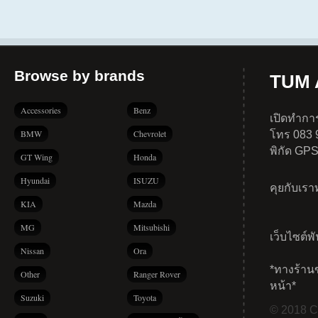
Browse by brands
TUM A
Accessories
Benz
เปิดทำการ
BMW
Chevrolet
โทร 083 
พิกัด GP
GT Wing
Honda
Hyundai
ISUZU
คุยกับเร
KIA
Mazda
MG
Mitsubishi
เว็บไซต์พ
Nissan
Ora
*ทางร้าน
Other
Ranger Rover
หน้า*
Suzuki
Toyota
© 2018 Co