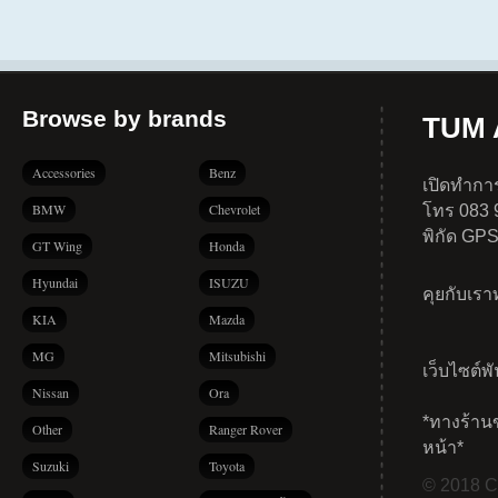
Browse by brands
TUM A
Accessories
Benz
เปิดทำการ
BMW
Chevrolet
โทร 083 
พิกัด GP
GT Wing
Honda
Hyundai
ISUZU
คุยกับเร
KIA
Mazda
MG
Mitsubishi
เว็บไซต์พ
Nissan
Ora
*ทางร้าน
Other
Ranger Rover
หน้า*
Suzuki
Toyota
© 2018 Co