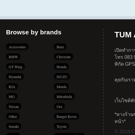
Browse by brands
TUM A
Accessories
Benz
เปิดทำการ
BMW
Chevrolet
โทร 083 
พิกัด GP
GT Wing
Honda
Hyundai
ISUZU
คุยกับเร
KIA
Mazda
MG
Mitsubishi
เว็บไซต์พ
Nissan
Ora
*ทางร้าน
Other
Ranger Rover
หน้า*
Suzuki
Toyota
© 2018 Co