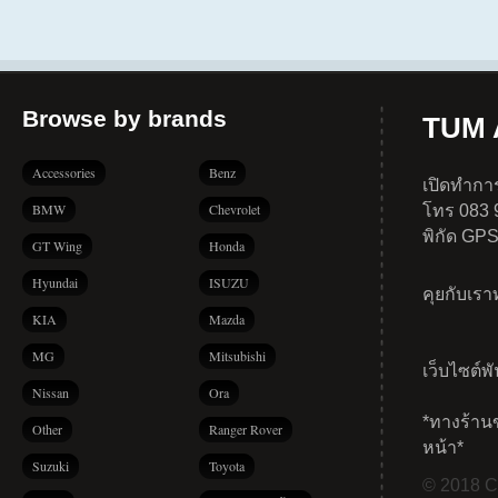
Browse by brands
TUM A
Accessories
Benz
เปิดทำการ
BMW
Chevrolet
โทร 083 
พิกัด GP
GT Wing
Honda
Hyundai
ISUZU
คุยกับเร
KIA
Mazda
MG
Mitsubishi
เว็บไซต์พ
Nissan
Ora
*ทางร้าน
Other
Ranger Rover
หน้า*
Suzuki
Toyota
© 2018 Co