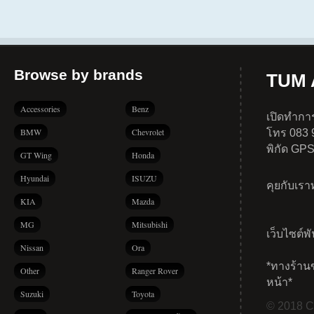
Browse by brands
TUM A
Accessories
Benz
เปิดทำการ
BMW
Chevrolet
โทร 083 
พิกัด GP
GT Wing
Honda
Hyundai
ISUZU
คุยกับเร
KIA
Mazda
MG
Mitsubishi
เว็บไซต์พ
Nissan
Ora
*ทางร้าน
Other
Ranger Rover
หน้า*
Suzuki
Toyota
© 2018 Co