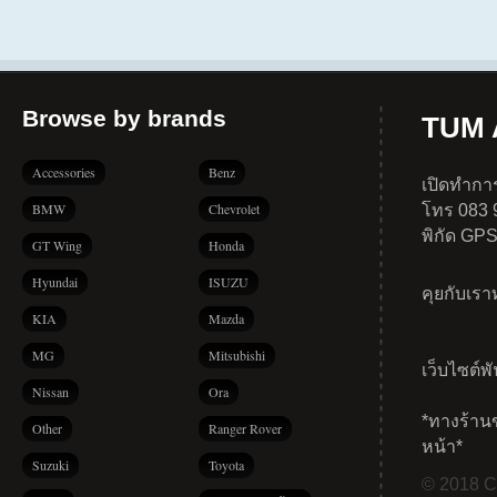
Browse by brands
TUM A
Accessories
Benz
เปิดทำการ
BMW
Chevrolet
โทร 083 
พิกัด GP
GT Wing
Honda
Hyundai
ISUZU
คุยกับเร
KIA
Mazda
MG
Mitsubishi
เว็บไซต์พ
Nissan
Ora
*ทางร้าน
Other
Ranger Rover
หน้า*
Suzuki
Toyota
© 2018 Co