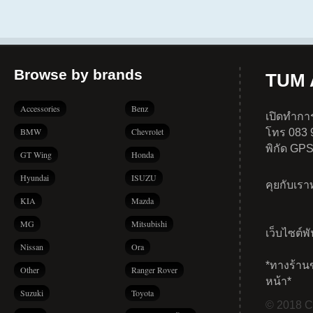
Browse by brands
TUM A
Accessories
Benz
เปิดทำการ
BMW
Chevrolet
โทร 083 
พิกัด GP
GT Wing
Honda
Hyundai
ISUZU
คุยกับเร
KIA
Mazda
MG
Mitsubishi
เว็บไซต์พ
Nissan
Ora
*ทางร้าน
Other
Ranger Rover
หน้า*
Suzuki
Toyota
© 2018 Co