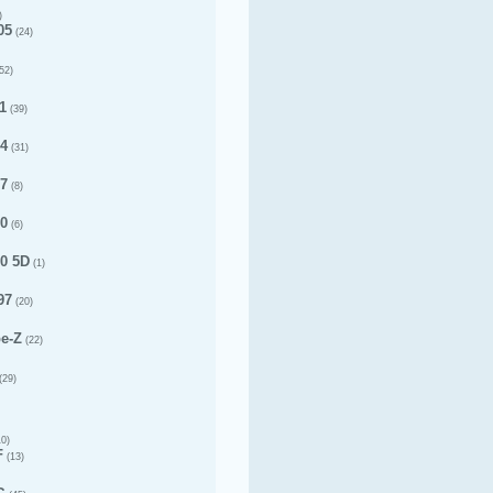
)
05
(24)
52)
1
(39)
14
(31)
17
(8)
20
(6)
20 5D
(1)
97
(20)
pe-Z
(22)
(29)
0)
F
(13)