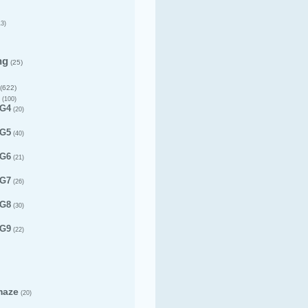
3)
ng
(25)
(622)
(100)
 G4
(20)
 G5
(40)
 G6
(21)
 G7
(26)
 G8
(30)
 G9
(22)
maze
(20)