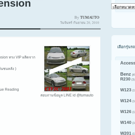
ension
เลือก
ดู
By
TUMAUTO
สินค้า
วันจันทร์ กันยายน 20, 2010
ตาม
รุ่น
รถ
เลือกรุ่นรถ
nsion ทรง VIP ผลิตจาก
Access
ันชนหลัง )
Benz
(4
R230
(3)
inue Reading
W123
(1
สอบถามข้อมูล LINE id @tumauto
W124
(1
W126
(1
W140
(1
W201
(1