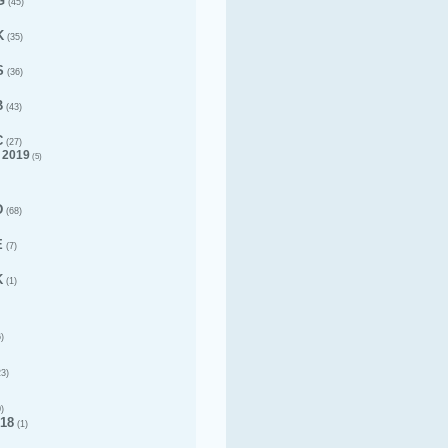
G
(45)
K
(35)
S
(36)
B
(43)
C
(27)
 2019
(5)
D
(68)
E
(7)
K
(1)
)
3)
)
18
(1)