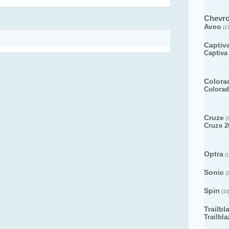
Chevro
Aveo
(17
Captiv
Captiva
Colora
Colorad
Cruze
(3
Cruze 2
Optra
(1
Sonic
(3
Spin
(10
Trailbl
Trailbla