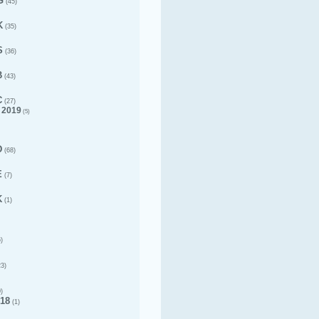
G
(45)
K
(35)
S
(36)
B
(43)
C
(27)
 2019
(5)
D
(68)
E
(7)
K
(1)
)
3)
)
18
(1)