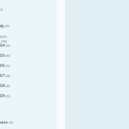
3)
ng
(25)
(622)
(100)
 G4
(20)
 G5
(40)
 G6
(21)
 G7
(26)
 G8
(30)
 G9
(22)
maze
(20)