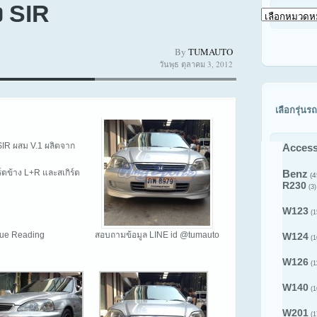
ง SIR
เลือก
ดู
สินค้า
By
TUMAUTO
ตาม
วันพุธ ตุลาคม 3, 2012
รุ่น
รถ
เลือกรุ่นรถ
SIR ผสม V.1 ผลิตจาก
Access
ิร์ตข้าง L+R และสเกิร์ต
Benz
(4
R230
(3)
W123
(1
inue Reading
สอบถามข้อมูล LINE id @tumauto
W124
(1
W126
(1
W140
(1
W201
(1