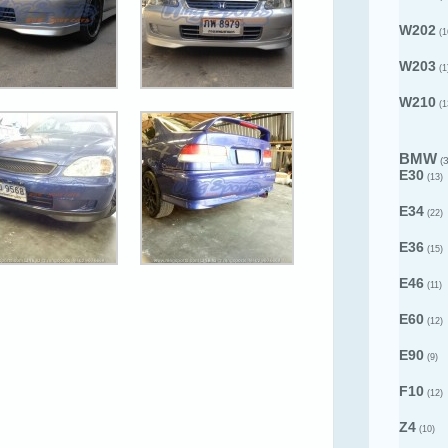
W202
(1
W203
(1
W210
(1
BMW
(3
E30
(13)
E34
(22)
E36
(15)
E46
(11)
E60
(12)
E90
(9)
F10
(12)
Z4
(10)