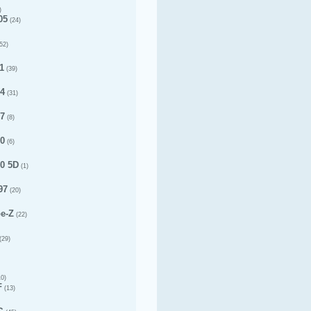
)
05
(24)
52)
1
(39)
14
(31)
17
(8)
20
(6)
20 5D
(1)
97
(20)
pe-Z
(22)
(29)
0)
F
(13)