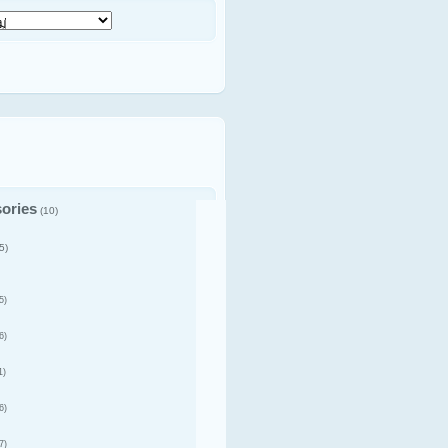
ories
(10)
5)
5)
6)
1)
6)
7)