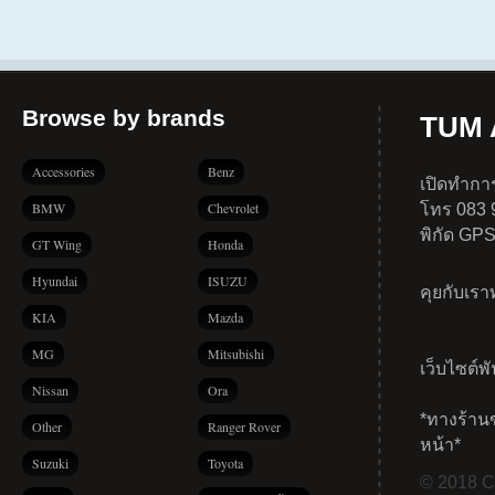
Browse by brands
TUM A
Accessories
Benz
เปิดทำการ
BMW
Chevrolet
โทร 083 
พิกัด GP
GT Wing
Honda
Hyundai
ISUZU
คุยกับเร
KIA
Mazda
MG
Mitsubishi
เว็บไซต์พ
Nissan
Ora
*ทางร้าน
Other
Ranger Rover
หน้า*
Suzuki
Toyota
© 2018 Co