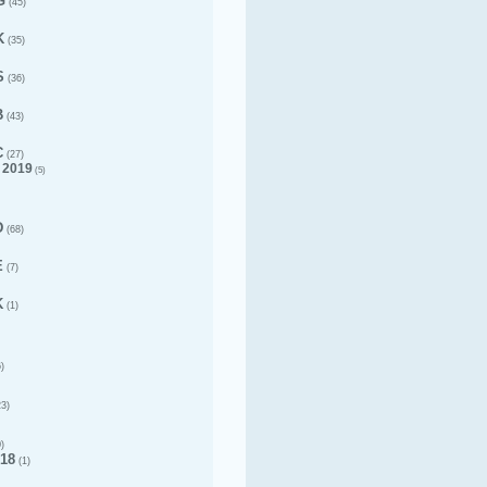
G
(45)
K
(35)
S
(36)
B
(43)
C
(27)
 2019
(5)
D
(68)
E
(7)
K
(1)
)
3)
)
18
(1)