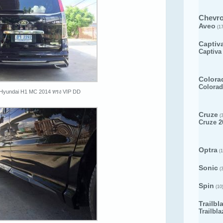
Chevro
Aveo
(17
Captiv
Captiva
Colora
Colorad
 Hyundai H1 MC 2014 ทรง VIP DD
Cruze
(3
Cruze 2
Optra
(1
Sonic
(3
Spin
(10
Trailbl
Trailbla