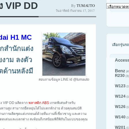
ง VIP DD
By
TUMAUTO
เลือก
วันอาทิตย์ กันยายน 17, 2017
ดู
สินค้า
ตาม
รุ่น
รถ
dai H1 MC
เลือกรุ่นรถ
กสำนักแต่ง
งาม ลงตัว
Access
ตด้านหลังมี
Benz
(4
R230
(3)
สอบถามข้อมูล LINE id @tumauto
W123
(1
W124
(1
รง VIP DD ผลิตจาก
พลาสติก ABS
เกรดพิเศษสำหรับ
W126
(1
านสูง สามารถยืดหยุ่นได้ไม่แตกหักง่าย ด้วยคุณสมบัติ
านการผลิตชุดแต่งรถยนต์ด้วยทีมงานที่เชี่ยวชาญ และความ
W140
(1
นโดดเด่นและแตกต่าง สะท้อนถึงรสนิยมพิถีพิถันในแบบของคุณ
W201
(1