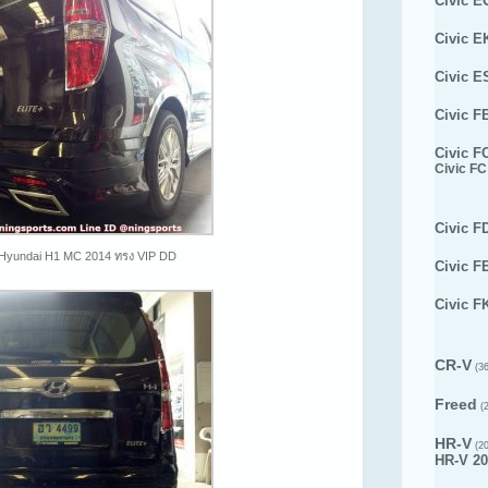
Civic E
Civic E
Civic E
Civic F
Civic F
Civic FC
Civic F
 Hyundai H1 MC 2014 ทรง VIP DD
Civic F
Civic F
CR-V
(36
Freed
(2
HR-V
(20
HR-V 20