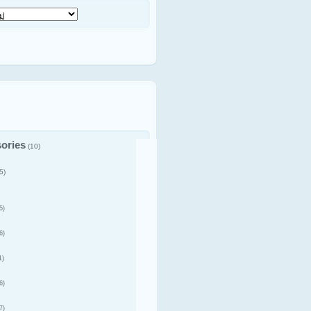
ories
(10)
5)
5)
6)
1)
6)
7)