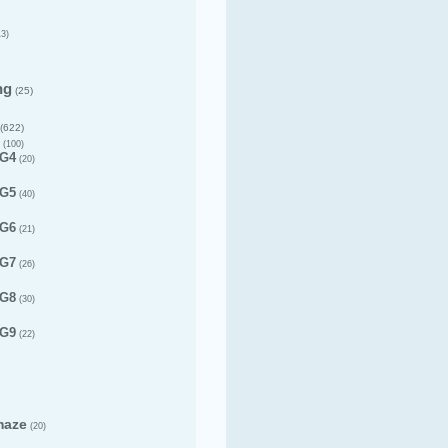
3)
ng
(25)
(622)
(100)
 G4
(20)
 G5
(40)
 G6
(21)
 G7
(26)
 G8
(30)
 G9
(22)
maze
(20)