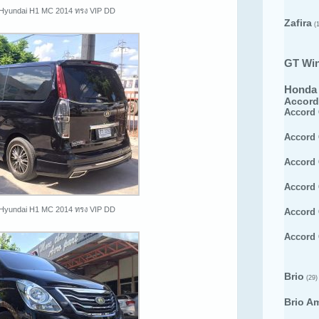
 Hyundai H1 MC 2014 ทรง VIP DD
Zafira
(1
GT Wi
Honda
Accord
Accord
Accord
Accord
Accord
 Hyundai H1 MC 2014 ทรง VIP DD
Accord
Accord
Brio
(29)
Brio A