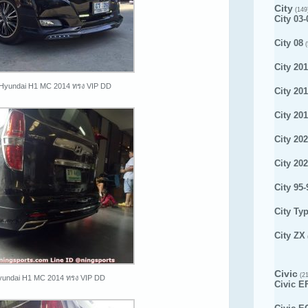
City
(149
City 03-
City 08
(
City 201
 Hyundai H1 MC 2014 ทรง VIP DD
City 20
City 20
City 20
City 20
City 95-
City Ty
City ZX
Civic
(21
Hyundai H1 MC 2014 ทรง VIP DD
Civic E