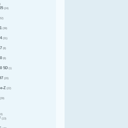
)
05
(24)
52)
1
(39)
14
(31)
17
(8)
20
(6)
20 5D
(1)
97
(20)
pe-Z
(22)
(29)
0)
F
(13)