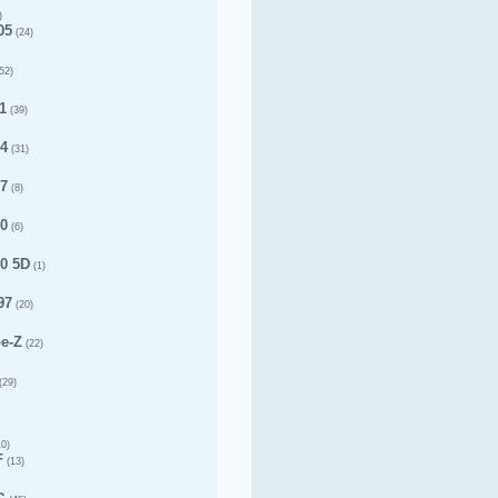
)
05
(24)
52)
1
(39)
14
(31)
17
(8)
20
(6)
20 5D
(1)
97
(20)
pe-Z
(22)
(29)
0)
F
(13)