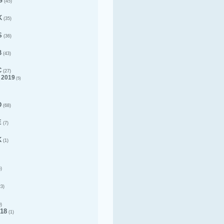
G
(45)
K
(35)
S
(36)
B
(43)
C
(27)
 2019
(5)
D
(68)
E
(7)
K
(1)
)
3)
)
18
(1)