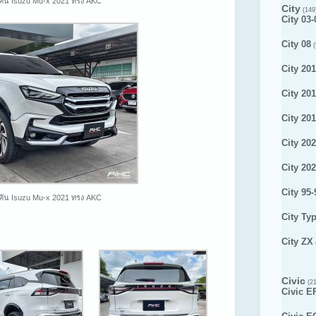
คัน Isuzu Mu-x 2021 ทรง AKC
City
(149
City 03-
City 08
(
City 201
City 20
City 20
City 20
City 20
City 95-
คัน Isuzu Mu-x 2021 ทรง AKC
City Ty
City ZX
Civic
(21
Civic E