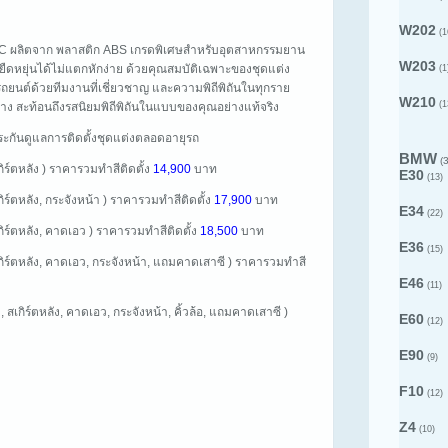
W202
(1
KC ผลิตจาก พลาสติก ABS เกรดพิเศษสำหรับอุตสาหกรรมยาน
W203
ืดหยุ่นได้ไม่แตกหักง่าย ด้วยคุณสมบัติเฉพาะของชุดแต่ง
(1
ยนต์ด้วยทีมงานที่เชี่ยวชาญ และความพิถีพิถันในทุกราย
W210
(1
ง สะท้อนถึงรสนิยมพิถีพิถันในแบบของคุณอย่างแท้จริง
บประกันดูแลการติดตั้งชุดแต่งตลอดอายุรถ
BMW
(3
กิร์ตหลัง ) ราคารวมทำสีติดตั้ง
14,900
บาท
E30
(13)
กิร์ตหลัง, กระจังหน้า ) ราคารวมทำสีติดตั้ง
17,900
บาท
E34
(22)
เกิร์ตหลัง, คาดเอว ) ราคารวมทำสีติดตั้ง
18,500
บาท
E36
(15)
สเกิร์ตหลัง, คาดเอว, กระจังหน้า, แถมคาดเสาซี ) ราคารวมทำสี
E46
(11)
, สเกิร์ตหลัง, คาดเอว, กระจังหน้า, คิ้วล้อ, แถมคาดเสาซี )
E60
(12)
E90
(9)
F10
(12)
Z4
(10)