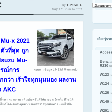
C
By
TUMAUTO
เลือก
วันศุกร์ กันยายน 16, 2022
ดู
สินค้า
ตาม
รุ่น
รถ
เลือกรุ่นรถ
u Mu-x 2021
ัวที่สุด ถูก
Access
 Isuzu Mu-
Benz
(4
R230
(3)
รณ์การ
สอบถามข้อมูล LINE id @tumauto
W123
(1
กว่า เร้าใจทุกมุมมอง ผลงาน
W124
(1
ง AKC
W126
(1
กระแสมาแรงมา ด้วยอ็อพชั่นที่ให้มาอย่างจัดเต็ม ดีไซน์ที่
W140
(1
 ดีไซต์โดดเด่นสะดุดตา พร้อมสำรวจทุกเส้นทาง แบบไร้ขีด
W201
(1