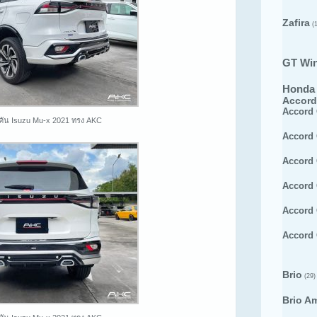
Zafira
(1
GT Wi
Honda
Accord
Accord
คัน Isuzu Mu-x 2021 ทรง AKC
Accord
Accord
Accord
Accord
Accord
Brio
(29)
Brio A