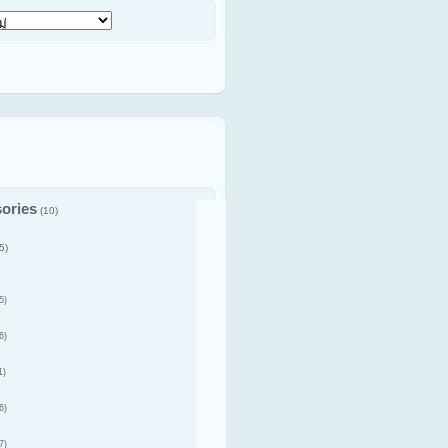
ories
(10)
5)
5)
6)
1)
6)
7)