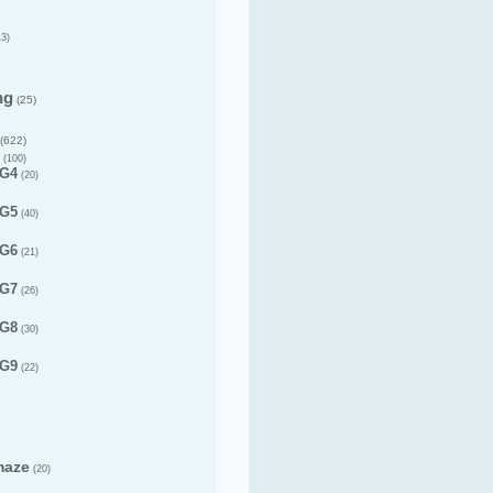
3)
ng
(25)
(622)
(100)
 G4
(20)
 G5
(40)
 G6
(21)
 G7
(26)
 G8
(30)
 G9
(22)
maze
(20)