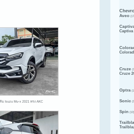
Chevro
Aveo
(17
Captiv
Captiva
Colora
Colorad
Cruze
(3
Cruze 2
Optra
(1
Sonic
คัน Isuzu Mu-x 2021 ทรง AKC
(3
Spin
(10
Trailbl
Trailbla