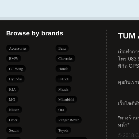
Browse by brands
TUM A
Accessories
Benz
เปิดทำการ
BMW
Chevrolet
โทร 083 
พิกัด GP
GT Wing
Honda
Hyundai
ISUZU
คุยกับเร
KIA
Mazda
MG
Mitsubishi
เว็บไซต์พ
Nissan
Ora
*ทางร้าน
Other
Ranger Rover
หน้า*
Suzuki
Toyota
© 2018 Co