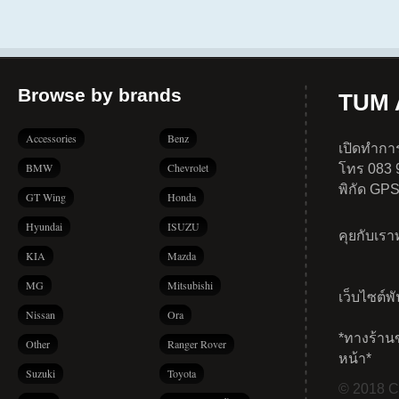
Browse by brands
TUM A
Accessories
Benz
เปิดทำการ
BMW
Chevrolet
โทร 083 
พิกัด GP
GT Wing
Honda
Hyundai
ISUZU
คุยกับเร
KIA
Mazda
MG
Mitsubishi
เว็บไซต์พ
Nissan
Ora
*ทางร้าน
Other
Ranger Rover
หน้า*
Suzuki
Toyota
© 2018 Co