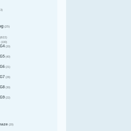
3)
ng
(25)
(622)
(100)
 G4
(20)
 G5
(40)
 G6
(21)
 G7
(26)
 G8
(30)
 G9
(22)
maze
(20)