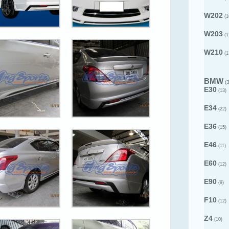
W202
(1
W203
(1
W210
(1
BMW
(3
E30
(13)
E34
(22)
E36
(15)
E46
(11)
E60
(12)
E90
(9)
F10
(12)
Z4
(10)