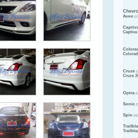
Chevro
Aveo
(17
Captiv
Captiva
Colora
Colorad
Cruze
(3
Cruze 2
Optra
(1
Sonic
(3
Spin
(10
Trailbl
Trailbla