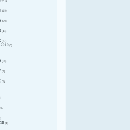
G
(45)
K
(35)
S
(36)
B
(43)
C
(27)
 2019
(5)
D
(68)
E
(7)
K
(1)
)
3)
)
18
(1)