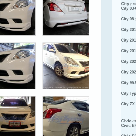
City
(149
City 03-
City 08
(
City 201
City 20
City 20
City 20
City 20
City 95-
City Ty
City ZX
Civic
(21
Civic E