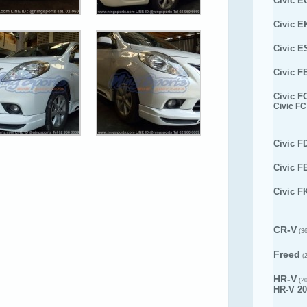
Civic E
Civic E
Civic E
Civic F
Civic F
Civic FC
Civic F
Civic F
Civic F
CR-V
(36
Freed
(2
HR-V
(20
HR-V 20