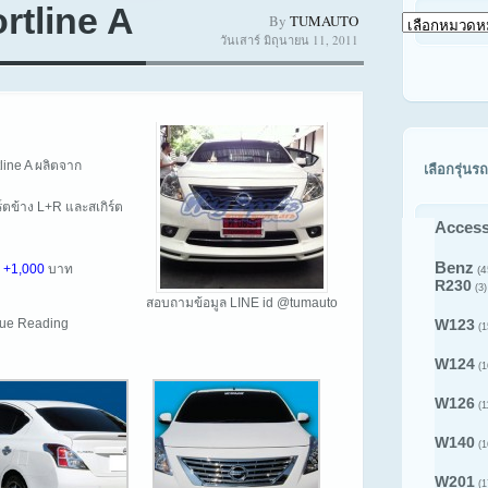
rtline A
By
TUMAUTO
เลือก
วันเสาร์ มิถุนายน 11, 2011
ดู
สินค้า
ตาม
รุ่น
รถ
line A ผลิตจาก
เลือกรุ่นรถ
ิร์ตข้าง L+R และสเกิร์ต
Access
Benz
y
+1,000
บาท
(4
R230
(3)
สอบถามข้อมูล LINE id @tumauto
inue Reading
W123
(1
W124
(1
W126
(1
W140
(1
W201
(1