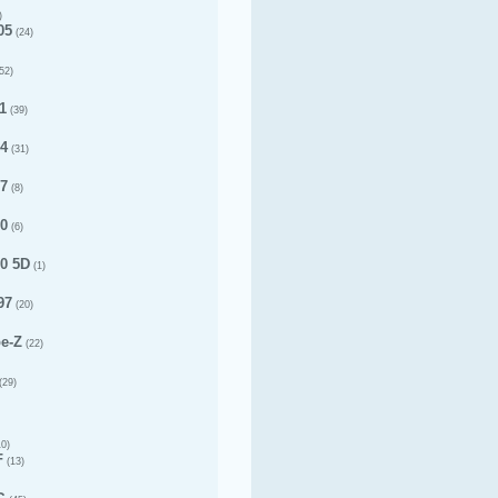
)
05
(24)
52)
1
(39)
14
(31)
17
(8)
20
(6)
20 5D
(1)
97
(20)
pe-Z
(22)
(29)
0)
F
(13)