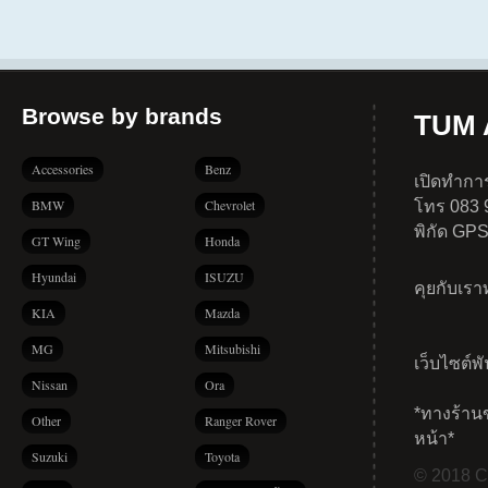
Browse by brands
TUM A
Accessories
Benz
เปิดทำการ
BMW
Chevrolet
โทร 083 
พิกัด GP
GT Wing
Honda
Hyundai
ISUZU
คุยกับเร
KIA
Mazda
MG
Mitsubishi
เว็บไซต์พ
Nissan
Ora
*ทางร้าน
Other
Ranger Rover
หน้า*
Suzuki
Toyota
© 2018 Co