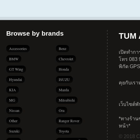
Browse by brands
TUM A
Accessories
Benz
เปิดทำการ
BMW
Chevrolet
โทร 083 
พิกัด GP
GT Wing
Honda
Hyundai
ISUZU
คุยกับเร
KIA
Mazda
MG
Mitsubishi
เว็บไซต์พ
Nissan
Ora
*ทางร้าน
Other
Ranger Rover
หน้า*
Suzuki
Toyota
© 2018 Co