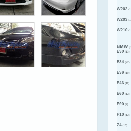
W202
(1
W203
(1
W210
(1
BMW
(3
E30
(13)
E34
(22)
E36
(15)
E46
(11)
E60
(12)
E90
(9)
F10
(12)
Z4
(10)