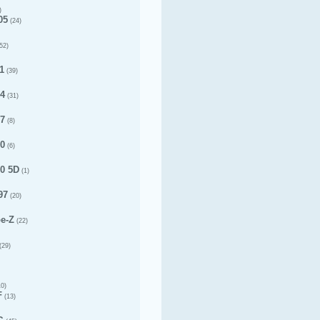
)
05
(24)
52)
1
(39)
14
(31)
17
(8)
20
(6)
20 5D
(1)
97
(20)
pe-Z
(22)
(29)
0)
F
(13)