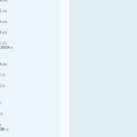
G
(45)
K
(35)
S
(36)
B
(43)
C
(27)
 2019
(5)
D
(68)
E
(7)
K
(1)
)
3)
)
18
(1)