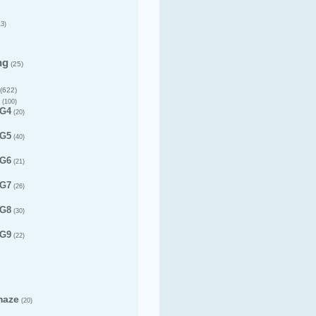
3)
ng
(25)
(622)
(100)
 G4
(20)
 G5
(40)
 G6
(21)
 G7
(26)
 G8
(30)
 G9
(22)
maze
(20)