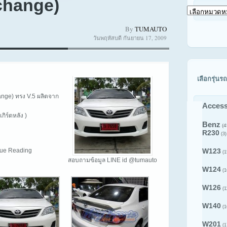
rchange)
เลือก
ดู
By
TUMAUTO
สินค้า
วันพฤหัสบดี กันยายน 17, 2009
ตาม
รุ่น
รถ
เลือกรุ่นรถ
ange) ทรง V.5 ผลิตจาก
Access
กิร์ตหลัง )
Benz
(4
R230
(3)
inue Reading
W123
(1
สอบถามข้อมูล LINE id @tumauto
W124
(1
W126
(1
W140
(1
W201
(1