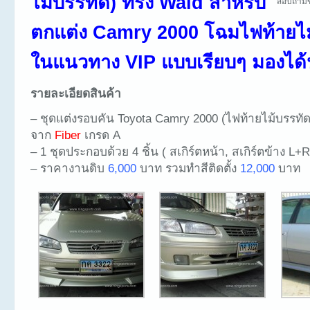
ไม้บรรทัด) ทรง Wald สำหรับ
สอบถามข
ตกแต่ง Camry 2000 โฉมไฟท้ายไม
ในแนวทาง VIP แบบเรียบๆ มองได้น
รายละเอียดสินค้า
– ชุดแต่งรอบคัน Toyota Camry 2000 (ไฟท้ายไม้บรรทัด
จาก
Fiber
เกรด A
– 1 ชุดประกอบด้วย 4 ชิ้น ( สเกิร์ตหน้า, สเกิร์ตข้าง L+R
– ราคางานดิบ
6,000
บาท รวมทำสีติดตั้ง
12,000
บาท