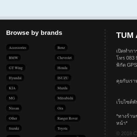
Browse by brands
TUM A
Accessories
Benz
เปิดทำการ
BMW
Chevrolet
โทร 083 
พิกัด GP
GT Wing
Honda
Hyundai
ISUZU
คุยกับเร
KIA
Mazda
MG
Mitsubishi
เว็บไซต์พ
Nissan
Ora
*ทางร้าน
Other
Ranger Rover
หน้า*
Suzuki
Toyota
© 2018 Co