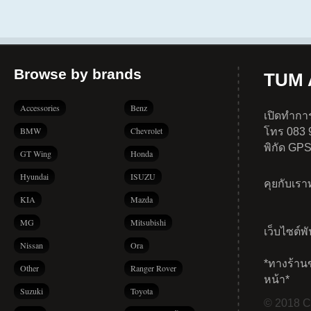
Browse by brands
TUM A
Accessories
Benz
เปิดทำการ
BMW
Chevrolet
โทร 083 
พิกัด GP
GT Wing
Honda
Hyundai
ISUZU
คุยกับเร
KIA
Mazda
MG
Mitsubishi
เว็บไซต์พ
Nissan
Ora
*ทางร้าน
Other
Ranger Rover
หน้า*
Suzuki
Toyota
© 2018 Co