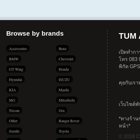
Browse by brands
TUM A
Accessories
Benz
เปิดทำการ
BMW
Chevrolet
โทร 083 
พิกัด GP
GT Wing
Honda
Hyundai
ISUZU
คุยกับเร
KIA
Mazda
MG
Mitsubishi
เว็บไซต์พ
Nissan
Ora
*ทางร้าน
Other
Ranger Rover
หน้า*
Suzuki
Toyota
© 2018 Co