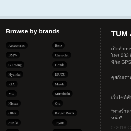
Browse by brands
TUM A
Accessories
Benz
เปิดทำการ
BMW
Chevrolet
โทร 083 
พิกัด GP
GT Wing
Honda
Hyundai
ISUZU
คุยกับเร
KIA
Mazda
MG
Mitsubishi
เว็บไซต์พ
Nissan
Ora
*ทางร้าน
Other
Ranger Rover
หน้า*
Suzuki
Toyota
© 2018 Co