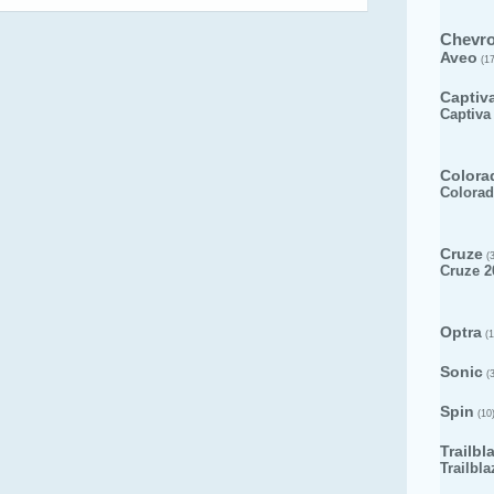
Chevro
Aveo
(17
Captiv
Captiva
Colora
Colorad
Cruze
(3
Cruze 2
Optra
(1
Sonic
(3
Spin
(10
Trailbl
Trailbla