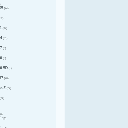
)
05
(24)
52)
1
(39)
14
(31)
17
(8)
20
(6)
20 5D
(1)
97
(20)
pe-Z
(22)
(29)
0)
F
(13)