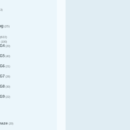
3)
ng
(25)
(622)
(100)
 G4
(20)
 G5
(40)
 G6
(21)
 G7
(26)
 G8
(30)
 G9
(22)
maze
(20)