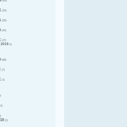
G
(45)
K
(35)
S
(36)
B
(43)
C
(27)
 2019
(5)
D
(68)
E
(7)
K
(1)
)
3)
)
18
(1)