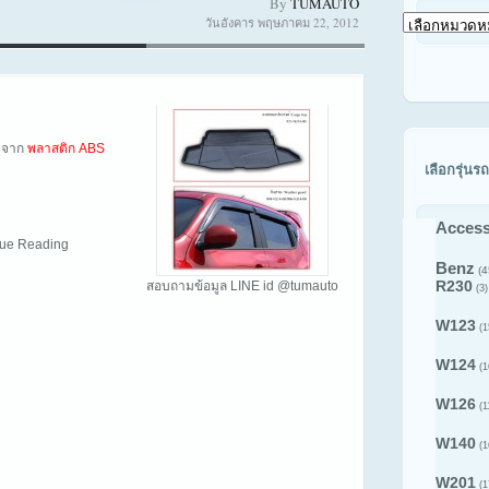
By
TUMAUTO
วันอังคาร พฤษภาคม 22, 2012
เลือก
ดู
สินค้า
ตาม
รุ่น
รถ
ิตจาก
พลาสติก ABS
เลือกรุ่นรถ
Access
inue Reading
Benz
(4
R230
สอบถามข้อมูล LINE id @tumauto
(3)
W123
(1
W124
(1
W126
(1
W140
(1
W201
(1