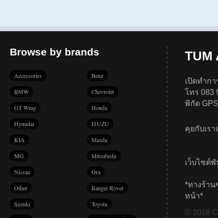
Browse by brands
TUM A
Accessories
Benz
เปิดทำการ
BMW
Chevrolet
โทร 083 
พิกัด GP
GT Wing
Honda
Hyundai
ISUZU
คุยกับเร
KIA
Mazda
MG
Mitsubishi
เว็บไซต์พ
Nissan
Ora
*ทางร้าน
Other
Ranger Rover
หน้า*
Suzuki
Toyota
© 2018 Co