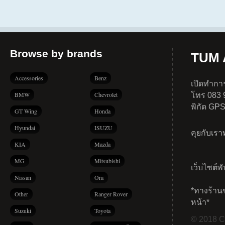
Browse by brands
TUM A
Accessories
Benz
เปิดทำการ
BMW
Chevrolet
โทร 083 
พิกัด GP
GT Wing
Honda
Hyundai
ISUZU
คุยกับเร
KIA
Mazda
MG
Mitsubishi
เว็บไซต์พ
Nissan
Ora
*ทางร้าน
Other
Ranger Rover
หน้า*
Suzuki
Toyota
© 2018 Co