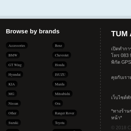
Browse by brands
TUM A
Accessories
Benz
เปิดทำการ
BMW
Chevrolet
โทร 083 
พิกัด GP
GT Wing
Honda
Hyundai
ISUZU
คุยกับเร
KIA
Mazda
MG
Mitsubishi
เว็บไซต์พ
Nissan
Ora
*ทางร้าน
Other
Ranger Rover
หน้า*
Suzuki
Toyota
© 2018 Co