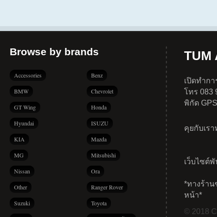
Browse by brands
TUM A
Accessories
Benz
เปิดทำการ
BMW
Chevrolet
โทร 083 
พิกัด GP
GT Wing
Honda
Hyundai
ISUZU
คุยกับเร
KIA
Mazda
MG
Mitsubishi
เว็บไซต์พ
Nissan
Ora
*ทางร้าน
Other
Ranger Rover
หน้า*
Suzuki
Toyota
© 2018 Co