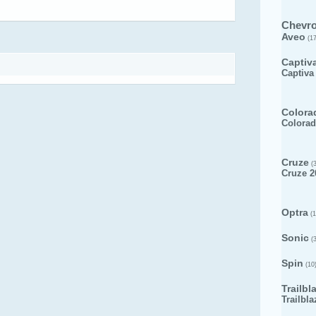
Chevro
Aveo
(17
Captiv
Captiva
Colora
Colorad
Cruze
(3
Cruze 2
Optra
(1
Sonic
(3
Spin
(10
Trailbl
Trailbla