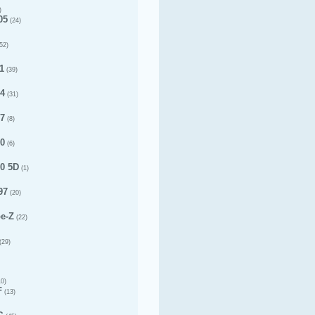
)
05
(24)
52)
1
(39)
14
(31)
17
(8)
20
(6)
20 5D
(1)
97
(20)
pe-Z
(22)
(29)
0)
F
(13)