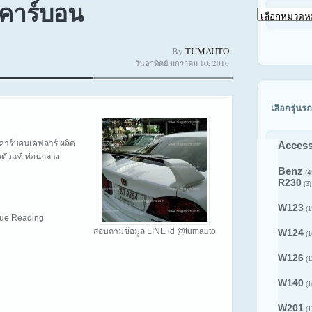
คาร์บอน
เลือก
ดู
สินค้า
By
TUMAUTO
ตาม
วันอาทิตย์ มกราคม 10, 2010
รุ่น
รถ
เลือกรุ่นรถ
คาร์บอนเคฟลาร์ ผลิต
Access
นตัวแท้ ท่อนกลาง
Benz
(4
R230
(3)
W123
(1
inue Reading
สอบถามข้อมูล LINE id @tumauto
W124
(1
W126
(1
W140
(1
W201
(1