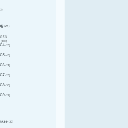
3)
ng
(25)
(622)
(100)
 G4
(20)
 G5
(40)
 G6
(21)
 G7
(26)
 G8
(30)
 G9
(22)
maze
(20)