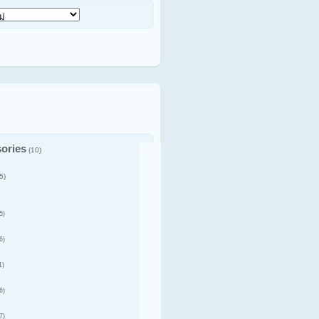
ories
(10)
5)
5)
6)
1)
6)
7)