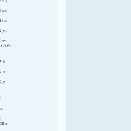
G
(45)
K
(35)
S
(36)
B
(43)
C
(27)
 2019
(5)
D
(68)
E
(7)
K
(1)
)
3)
)
18
(1)