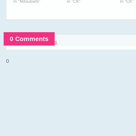
In "Mitsubishi"
In "CK"
In "CK"
0 Comments
Comments are closed.
0