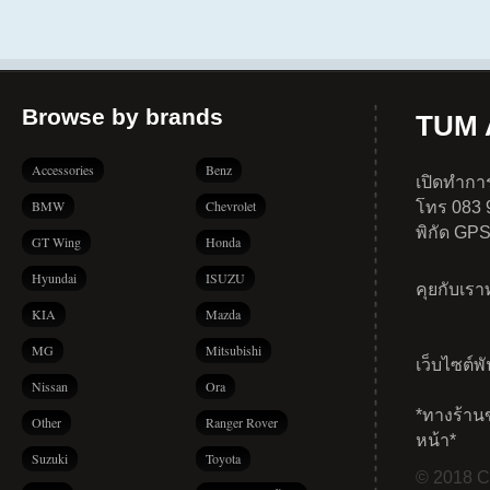
Browse by brands
TUM A
Accessories
Benz
เปิดทำการ
BMW
Chevrolet
โทร 083 
พิกัด GP
GT Wing
Honda
Hyundai
ISUZU
คุยกับเร
KIA
Mazda
MG
Mitsubishi
เว็บไซต์พ
Nissan
Ora
*ทางร้าน
Other
Ranger Rover
หน้า*
Suzuki
Toyota
© 2018 Co