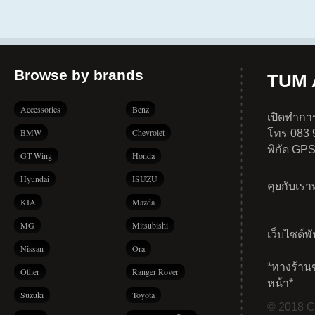
Browse by brands
TUM A
Accessories
Benz
เปิดทำการ
BMW
Chevrolet
โทร 083 
พิกัด GP
GT Wing
Honda
Hyundai
ISUZU
คุยกับเร
KIA
Mazda
MG
Mitsubishi
เว็บไซต์พ
Nissan
Ora
*ทางร้าน
Other
Ranger Rover
หน้า*
Suzuki
Toyota
© 2018 Co