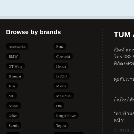
Browse by brands
TUM A
Accessories
Benz
เปิดทำการ
BMW
Chevrolet
โทร 083 
พิกัด GP
GT Wing
Honda
Hyundai
ISUZU
คุยกับเร
KIA
Mazda
MG
Mitsubishi
เว็บไซต์พ
Nissan
Ora
*ทางร้าน
Other
Ranger Rover
หน้า*
Suzuki
Toyota
© 2018 Co