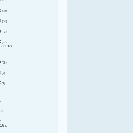
G
(45)
K
(35)
S
(36)
B
(43)
C
(27)
 2019
(5)
D
(68)
E
(7)
K
(1)
)
3)
)
18
(1)