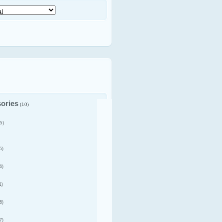
ories
(10)
5)
5)
6)
1)
6)
7)