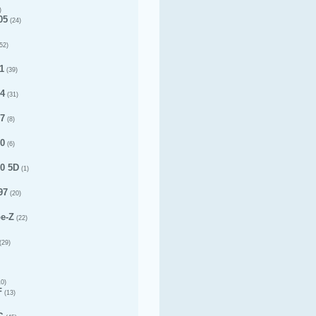
)
05
(24)
52)
1
(39)
14
(31)
17
(8)
20
(6)
20 5D
(1)
97
(20)
pe-Z
(22)
(29)
0)
F
(13)