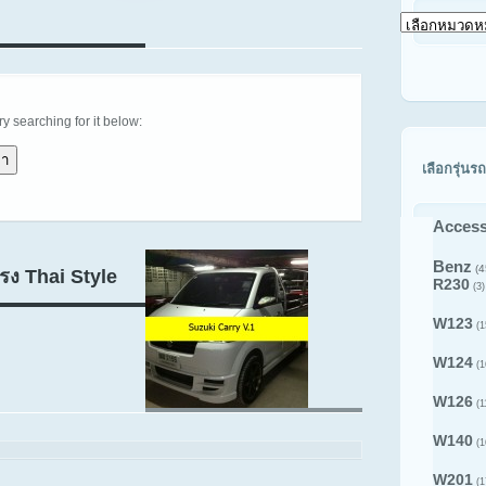
เลือก
ดู
สินค้า
ตาม
รุ่น
รถ
try searching for it below:
เลือกรุ่นรถ
Access
Benz
(4
รง Thai Style
R230
(3)
W123
(1
W124
(1
W126
(1
W140
(1
W201
(1