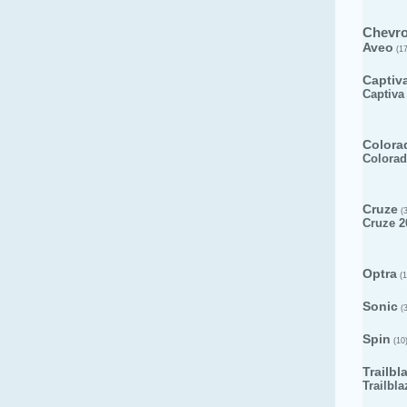
Chevro
Aveo
(17
Captiv
Captiva
Colora
Colorad
Cruze
(3
Cruze 2
Optra
(1
Sonic
(3
Spin
(10
Trailbl
Trailbla