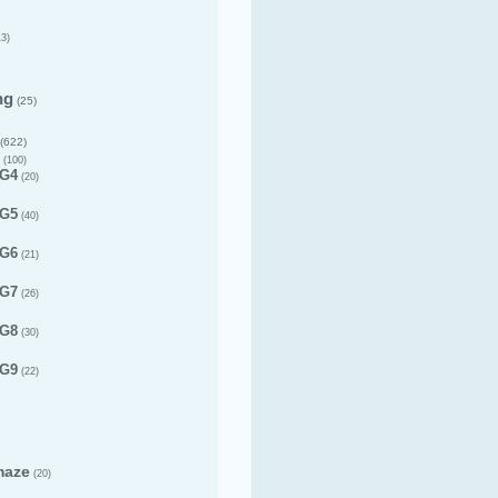
3)
ng
(25)
(622)
(100)
 G4
(20)
 G5
(40)
 G6
(21)
 G7
(26)
 G8
(30)
 G9
(22)
maze
(20)