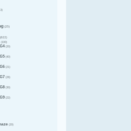
3)
ng
(25)
(622)
(100)
 G4
(20)
 G5
(40)
 G6
(21)
 G7
(26)
 G8
(30)
 G9
(22)
maze
(20)