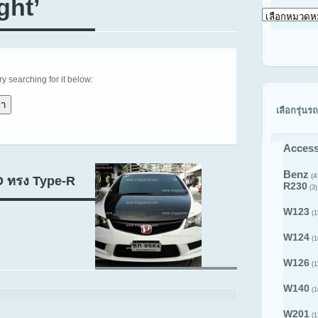
ght’
เลือก
ดู
สินค้า
ตาม
รุ่น
รถ
try searching for it below:
เลือกรุ่นรถ
Access
Benz
(4
D ทรง Type-R
R230
(3)
W123
(1
W124
(1
W126
(1
W140
(1
W201
(1