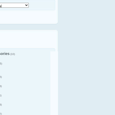
ories
(10)
5)
5)
6)
1)
6)
7)