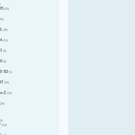
)
05
(24)
52)
1
(39)
14
(31)
17
(8)
20
(6)
20 5D
(1)
97
(20)
pe-Z
(22)
(29)
0)
F
(13)