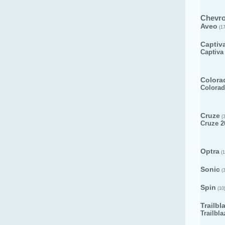
Chevro
Aveo
(17
Captiv
Captiva
Colora
Colorad
Cruze
(3
Cruze 2
Optra
(1
Sonic
(3
Spin
(10
Trailbl
Trailbla