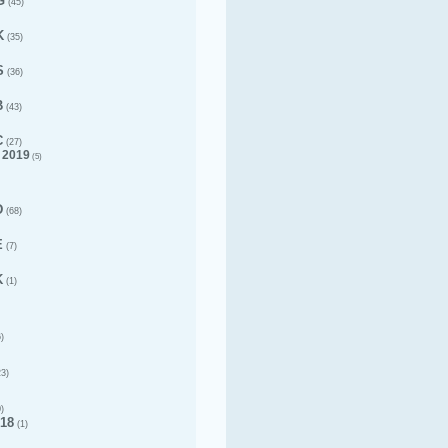
G
(45)
K
(35)
S
(36)
B
(43)
C
(27)
 2019
(5)
D
(68)
E
(7)
K
(1)
)
3)
)
18
(1)