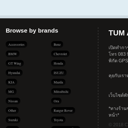
Browse by brands
TUM A
Accessories
Benz
เปิดทำการ
BMW
Chevrolet
โทร 083 
พิกัด GP
GT Wing
Honda
Hyundai
ISUZU
คุยกับเร
KIA
Mazda
MG
Mitsubishi
เว็บไซต์พ
Nissan
Ora
*ทางร้าน
Other
Ranger Rover
หน้า*
Suzuki
Toyota
© 2018 Co