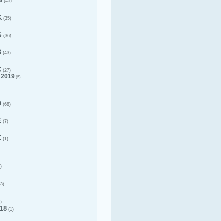
G
(45)
K
(35)
S
(36)
B
(43)
C
(27)
 2019
(5)
D
(68)
E
(7)
K
(1)
)
3)
)
18
(1)