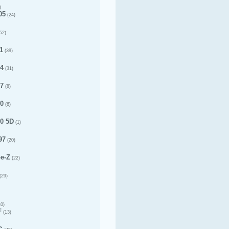
)
05
(24)
52)
1
(39)
14
(31)
17
(8)
20
(6)
20 5D
(1)
97
(20)
pe-Z
(22)
(29)
0)
F
(13)