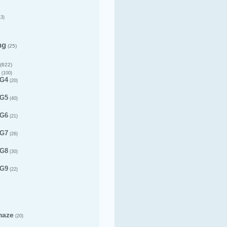
3)
ng
(25)
(622)
(100)
 G4
(20)
 G5
(40)
 G6
(21)
 G7
(26)
 G8
(30)
 G9
(22)
maze
(20)