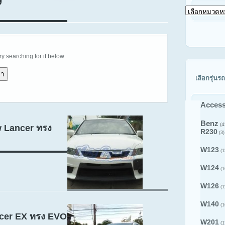
’
เลือก
ดู
สินค้า
ตาม
รุ่น
รถ
try searching for it below:
เลือกรุ่นรถ
Access
Benz
(4
w Lancer ทรง
R230
(3)
W123
(1
W124
(1
W126
(1
W140
(1
ncer EX ทรง EVO
W201
(1