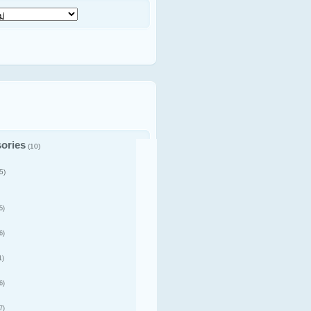
ories
(10)
5)
5)
6)
1)
6)
7)