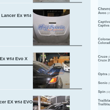
Chevro
Aveo
(17
 Lancer Ex ทรง
Captiv
Captiva
Colora
Colorad
Cruze
(3
 Ex ทรง Evo X
Cruze 2
Optra
(1
Sonic
(3
Spin
(10
Trailbl
ncer EX ทรง EVO
Trailbla