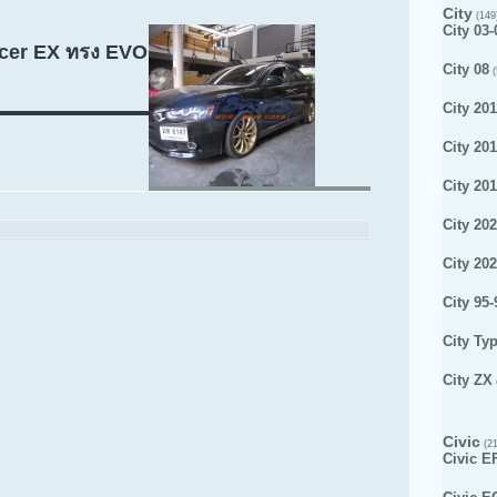
City
(149
City 03-
ncer EX ทรง EVO
City 08
(
City 201
City 20
City 20
City 20
City 20
City 95-
City Ty
City ZX
Civic
(21
Civic E