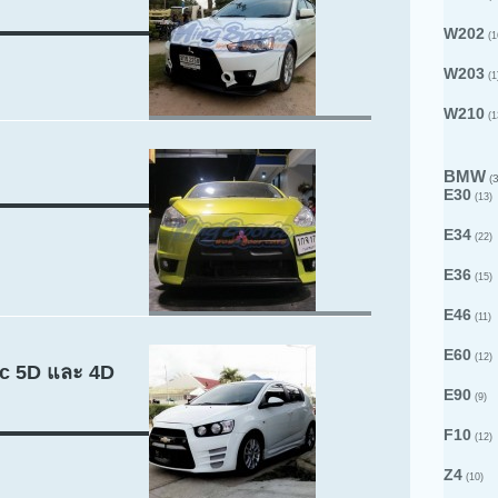
W202
(1
W203
(1
W210
(1
BMW
(3
E30
(13)
E34
(22)
E36
(15)
E46
(11)
E60
(12)
ic 5D และ 4D
E90
(9)
F10
(12)
Z4
(10)