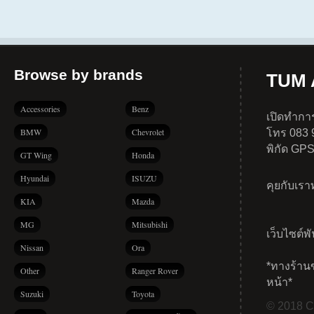
Browse by brands
TUM A
Accessories
Benz
เปิดทำการ
BMW
Chevrolet
โทร 083 
พิกัด GP
GT Wing
Honda
Hyundai
ISUZU
คุยกับเร
KIA
Mazda
MG
Mitsubishi
เว็บไซต์พ
Nissan
Ora
*ทางร้าน
Other
Ranger Rover
หน้า*
Suzuki
Toyota
© 2018 Co